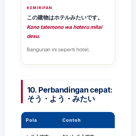
KEMIRIPAN
この建物はホテルみたいです。
Kono tatemono wa hoteru mitai
desu.
Bangunan ini seperti hotel.
10. Perbandingan cepat:
そう・よう・みたい
Pola
Contoh
Arti