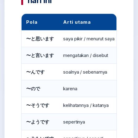
hari ini
Pola
Arti utama
Cont
saya pikir / menurut saya
〜と思います
高いと
mengatakan / disebut
〜と言います
来ると
soalnya / sebenarnya
〜んです
忙しい
karena
〜ので
忙しい
kelihatannya / katanya
〜そうです
おいし
sepertinya
〜ようです
雨が降