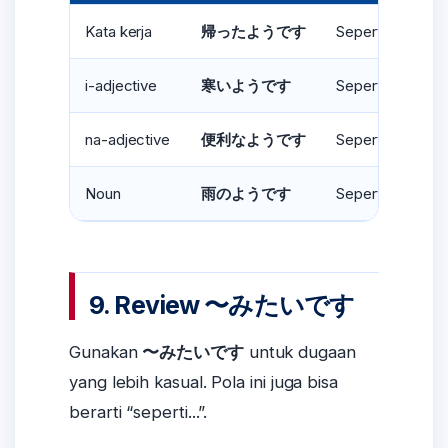
Kata kerja
Sepertinya suda
帰ったようです
i-adjective
Sepertinya dingi
寒いようです
na-adjective
Sepertinya prakt
便利なようです
Noun
Sepertinya hujan
雨のようです
9. Review 〜みたいです
Gunakan
〜みたいです
untuk dugaan
yang lebih kasual. Pola ini juga bisa
berarti “seperti...”.