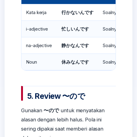
Kata kerja
Soalnya tidak per
行かないんです
i-adjective
Soalnya sibuk.
忙しいんです
na-adjective
Soalnya tenang/
静かなんです
Noun
Soalnya libur.
休みなんです
5. Review 〜ので
Gunakan
〜ので
untuk menyatakan
alasan dengan lebih halus. Pola ini
sering dipakai saat memberi alasan