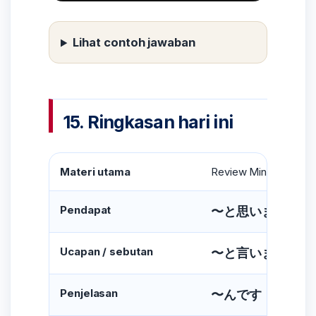
Lihat contoh jawaban
15. Ringkasan hari ini
Materi utama
Review Minggu 12
Pendapat
〜と思います
Ucapan / sebutan
〜と言います
Penjelasan
〜んです