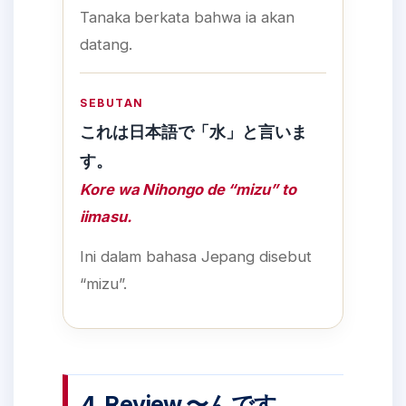
Tanaka berkata bahwa ia akan
datang.
SEBUTAN
これは日本語で「水」と言いま
す。
Kore wa Nihongo de “mizu” to
iimasu.
Ini dalam bahasa Jepang disebut
“mizu”.
4. Review 〜んです