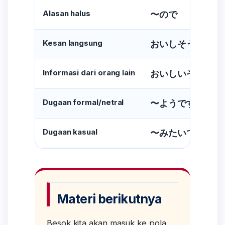
Alasan halus
〜ので
Kesan langsung
おいしそうです
Informasi dari orang lain
おいしいそうです
Dugaan formal/netral
〜ようです
Dugaan kasual
〜みたいです
Materi berikutnya
Besok kita akan masuk ke pola