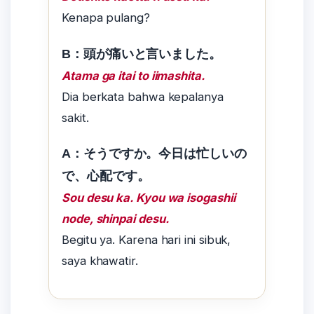
Kenapa pulang?
B：頭が痛いと言いました。
Atama ga itai to iimashita.
Dia berkata bahwa kepalanya
sakit.
A：そうですか。今日は忙しいの
で、心配です。
Sou desu ka. Kyou wa isogashii
node, shinpai desu.
Begitu ya. Karena hari ini sibuk,
saya khawatir.