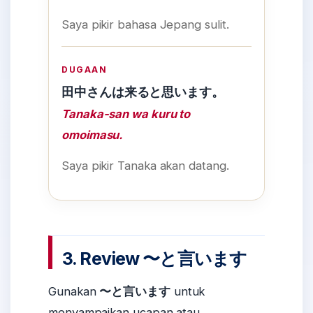
Saya pikir bahasa Jepang sulit.
DUGAAN
田中さんは来ると思います。
Tanaka-san wa kuru to
omoimasu.
Saya pikir Tanaka akan datang.
3. Review 〜と言います
Gunakan
〜と言います
untuk
menyampaikan ucapan atau