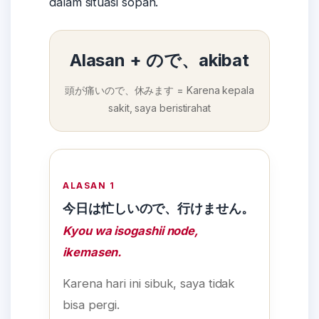
dalam situasi sopan.
Alasan + ので、akibat
頭が痛いので、休みます = Karena kepala
sakit, saya beristirahat
ALASAN 1
今日は忙しいので、行けません。
Kyou wa isogashii node,
ikemasen.
Karena hari ini sibuk, saya tidak
bisa pergi.