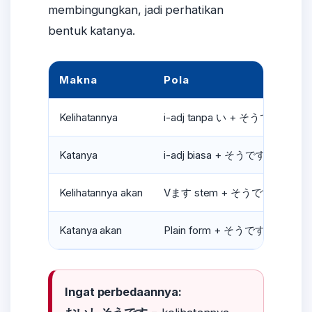
membingungkan, jadi perhatikan
bentuk katanya.
Makna
Pola
C
Kelihatannya
i-adj tanpa い + そうです
お
Katanya
i-adj biasa + そうです
お
Kelihatannya akan
Vます stem + そうです
雨
Katanya akan
Plain form + そうです
雨
Ingat perbedaannya: