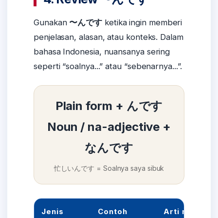
Gunakan
〜んです
ketika ingin memberi
penjelasan, alasan, atau konteks. Dalam
bahasa Indonesia, nuansanya sering
seperti “soalnya...” atau “sebenarnya...”.
Plain form + んです
Noun / na-adjective +
なんです
忙しいんです = Soalnya saya sibuk
Jenis
Contoh
Arti natural