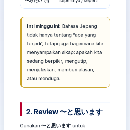
sepertinya / seperti
〜みたいです
雨みた
Inti minggu ini:
Bahasa Jepang
tidak hanya tentang “apa yang
terjadi”, tetapi juga bagaimana kita
menyampaikan sikap: apakah kita
sedang berpikir, mengutip,
menjelaskan, memberi alasan,
atau menduga.
2. Review 〜と思います
Gunakan
〜と思います
untuk