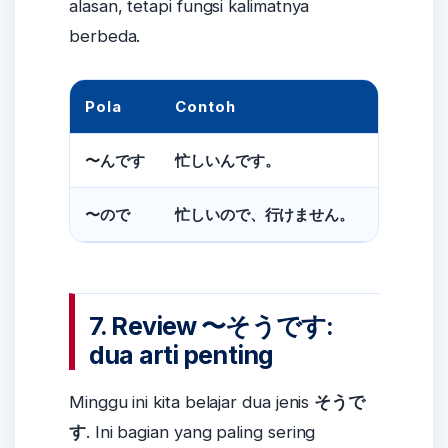
alasan, tetapi fungsi kalimatnya
berbeda.
Pola
Contoh
Arti
Soalnya s
〜んです
忙しいんです。
Karena si
〜ので
忙しいので、行けません。
7. Review 〜そうです:
dua arti penting
Minggu ini kita belajar dua jenis
そうで
す
. Ini bagian yang paling sering