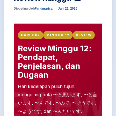
Diposting oleh
Faridmaricar
Juni 21, 2026
HARI 087
MINGGU 12
REVIEW
Review Minggu 12:
Pendapat,
Penjelasan, dan
Dugaan
Hari kedelapan puluh tujuh:
mengulang pola 〜と思います, 〜と言
います, 〜んです, 〜ので, 〜そうです,
〜ようです, dan 〜みたいです.