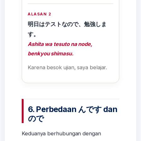
ALASAN 2
明日はテストなので、勉強しま
す。
Ashita wa tesuto na node,
benkyou shimasu.
Karena besok ujian, saya belajar.
6. Perbedaan んです dan
ので
Keduanya berhubungan dengan