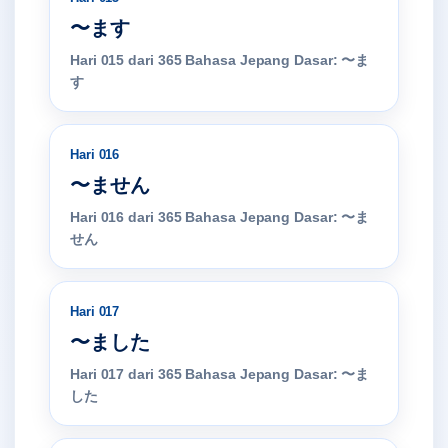
〜ます
Hari 015 dari 365 Bahasa Jepang Dasar: 〜ま
す
Hari 016
〜ません
Hari 016 dari 365 Bahasa Jepang Dasar: 〜ま
せん
Hari 017
〜ました
Hari 017 dari 365 Bahasa Jepang Dasar: 〜ま
した