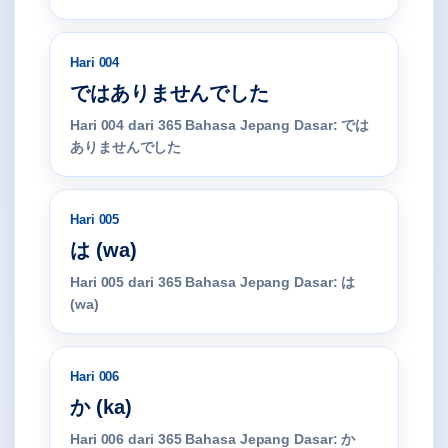
Hari 004
ではありませんでした
Hari 004 dari 365 Bahasa Jepang Dasar: では
ありませんでした
Hari 005
は (wa)
Hari 005 dari 365 Bahasa Jepang Dasar: は
(wa)
Hari 006
か (ka)
Hari 006 dari 365 Bahasa Jepang Dasar: か