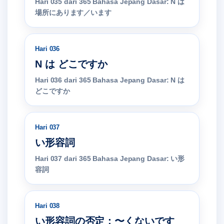
Hari 035 dari 365 Bahasa Jepang Dasar: N は
場所にあります／います
Hari 036
N は どこですか
Hari 036 dari 365 Bahasa Jepang Dasar: N は
どこですか
Hari 037
い形容詞
Hari 037 dari 365 Bahasa Jepang Dasar: い形
容詞
Hari 038
い形容詞の否定：〜くないです