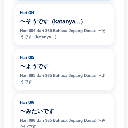
Hari 084
〜そうです（katanya...）
Hari 084 dari 365 Bahasa Jepang Dasar: 〜そ
うです（katanya...）
Hari 085
〜ようです
Hari 085 dari 365 Bahasa Jepang Dasar: 〜よ
うです
Hari 086
〜みたいです
Hari 086 dari 365 Bahasa Jepang Dasar: 〜み
たいです