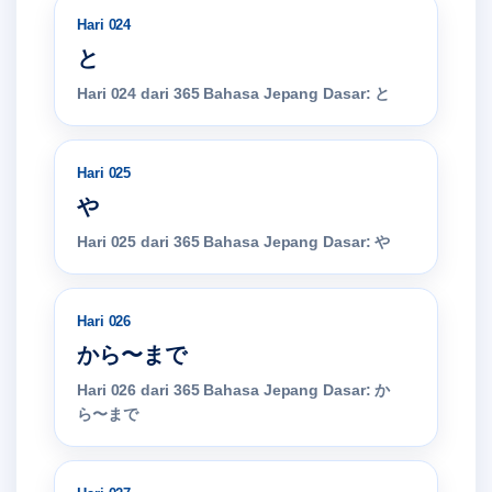
Hari 024
と
Hari 024 dari 365 Bahasa Jepang Dasar: と
Hari 025
や
Hari 025 dari 365 Bahasa Jepang Dasar: や
Hari 026
から〜まで
Hari 026 dari 365 Bahasa Jepang Dasar: か
ら〜まで