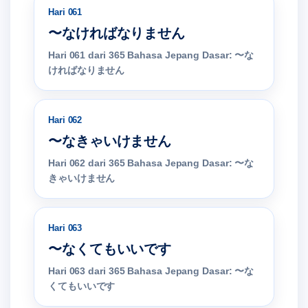
Hari 061
〜なければなりません
Hari 061 dari 365 Bahasa Jepang Dasar: 〜な
ければなりません
Hari 062
〜なきゃいけません
Hari 062 dari 365 Bahasa Jepang Dasar: 〜な
きゃいけません
Hari 063
〜なくてもいいです
Hari 063 dari 365 Bahasa Jepang Dasar: 〜な
くてもいいです