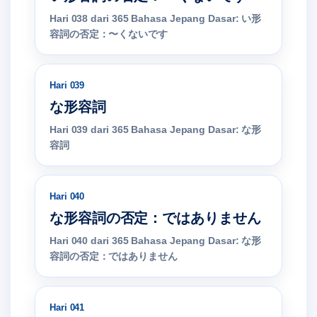
Hari 038 dari 365 Bahasa Jepang Dasar: い形
容詞の否定：〜くないです
Hari 039
な形容詞
Hari 039 dari 365 Bahasa Jepang Dasar: な形
容詞
Hari 040
な形容詞の否定：ではありません
Hari 040 dari 365 Bahasa Jepang Dasar: な形
容詞の否定：ではありません
Hari 041