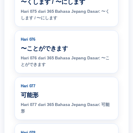
〜くします / 〜にします
Hari 075 dari 365 Bahasa Jepang Dasar: 〜く
します / 〜にします
Hari 076
〜ことができます
Hari 076 dari 365 Bahasa Jepang Dasar: 〜こ
とができます
Hari 077
可能形
Hari 077 dari 365 Bahasa Jepang Dasar: 可能
形
Hari 078