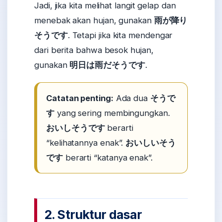
Jadi, jika kita melihat langit gelap dan
menebak akan hujan, gunakan
雨が降り
そうです
. Tetapi jika kita mendengar
dari berita bahwa besok hujan,
gunakan
明日は雨だそうです
.
Catatan penting:
Ada dua
そうで
す
yang sering membingungkan.
おいしそうです
berarti
“kelihatannya enak”.
おいしいそう
です
berarti “katanya enak”.
2. Struktur dasar