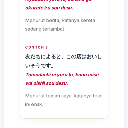
okurete iru sou desu.
Menurut berita, katanya kereta
sedang terlambat.
CONTOH 3
友だちによると、この店はおいし
いそうです。
Tomodachi ni yoru to, kono mise
wa oishii sou desu.
Menurut teman saya, katanya toko
ini enak.