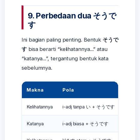
9. Perbedaan dua そうで
す
Ini bagian paling penting. Bentuk
そうで
す
bisa berarti “kelihatannya...” atau
“katanya...”, tergantung bentuk kata
sebelumnya.
Makna
Pola
Cont
Kelihatannya
i-adj tanpa い + そうです
おいし
Katanya
i-adj biasa + そうです
おいし