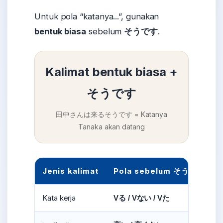
Untuk pola “katanya...”, gunakan
bentuk biasa
sebelum
そうです
.
Kalimat bentuk biasa +
そうです
田中さんは来るそうです = Katanya
Tanaka akan datang
Jenis kalimat
Pola sebelum そうです
Kata kerja
Vる / Vない / Vた