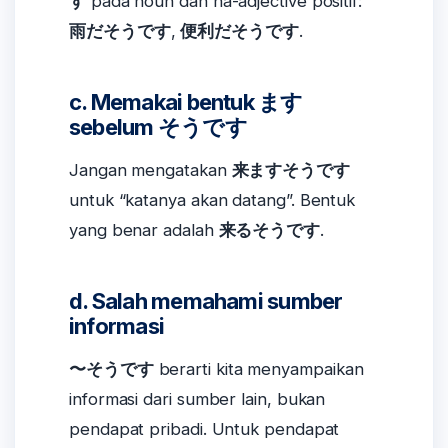
す
pada noun dan na-adjective positif:
雨だそうです
,
便利だそうです
.
c. Memakai bentuk ます
sebelum そうです
Jangan mengatakan
来ますそうです
untuk “katanya akan datang”. Bentuk
yang benar adalah
来るそうです
.
d. Salah memahami sumber
informasi
〜そうです
berarti kita menyampaikan
informasi dari sumber lain, bukan
pendapat pribadi. Untuk pendapat