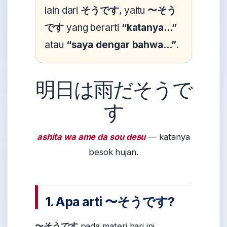
lain dari
そうです
, yaitu
〜そう
です
yang berarti
“katanya...”
atau
“saya dengar bahwa...”
.
明日は雨だそうで
す
ashita wa ame da sou desu
— katanya
besok hujan.
1. Apa arti 〜そうです?
〜そうです
pada materi hari ini