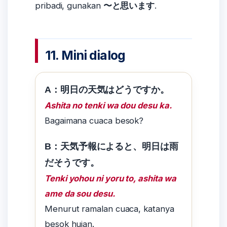
pribadi, gunakan
〜と思います
.
11. Mini dialog
A：明日の天気はどうですか。
Ashita no tenki wa dou desu ka.
Bagaimana cuaca besok?
B：天気予報によると、明日は雨
だそうです。
Tenki yohou ni yoru to, ashita wa
ame da sou desu.
Menurut ramalan cuaca, katanya
besok hujan.