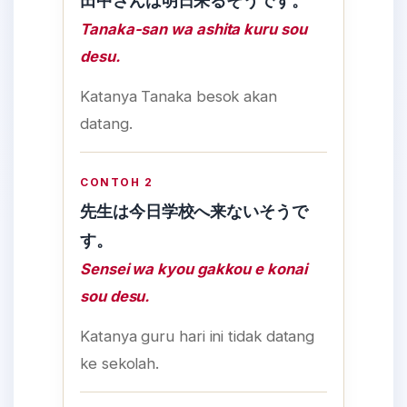
田中さんは明日来るそうです。
Tanaka-san wa ashita kuru sou
desu.
Katanya Tanaka besok akan
datang.
CONTOH 2
先生は今日学校へ来ないそうで
す。
Sensei wa kyou gakkou e konai
sou desu.
Katanya guru hari ini tidak datang
ke sekolah.