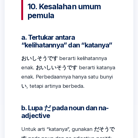
10. Kesalahan umum
pemula
a. Tertukar antara
“kelihatannya” dan “katanya”
おいしそうです
berarti kelihatannya
enak.
おいしいそうです
berarti katanya
enak. Perbedaannya hanya satu bunyi
い
, tetapi artinya berbeda.
b. Lupa だ pada noun dan na-
adjective
Untuk arti “katanya”, gunakan
だそうで