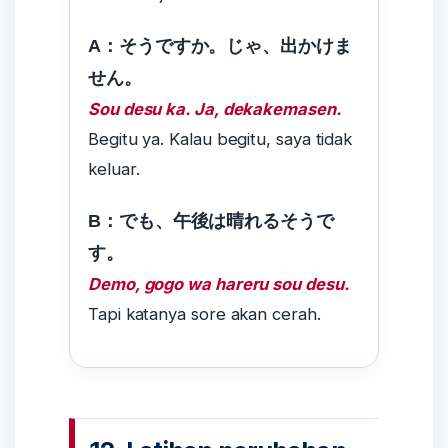
A：そうですか。じゃ、出かけま
せん。
Sou desu ka. Ja, dekakemasen.
Begitu ya. Kalau begitu, saya tidak
keluar.
B：でも、午後は晴れるそうで
す。
Demo, gogo wa hareru sou desu.
Tapi katanya sore akan cerah.