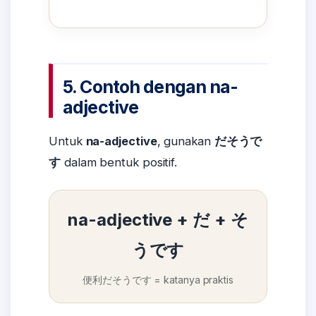
5. Contoh dengan na-
adjective
Untuk
na-adjective
, gunakan
だそうで
す
dalam bentuk positif.
na-adjective + だ + そ
うです
便利だそうです = katanya praktis