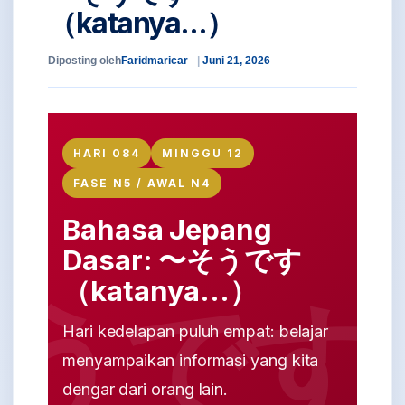
（katanya...）
Diposting oleh
Faridmaricar
Juni 21, 2026
HARI 084
MINGGU 12
FASE N5 / AWAL N4
Bahasa Jepang
Dasar: 〜そうです
（katanya...）
Hari kedelapan puluh empat: belajar
menyampaikan informasi yang kita
dengar dari orang lain.