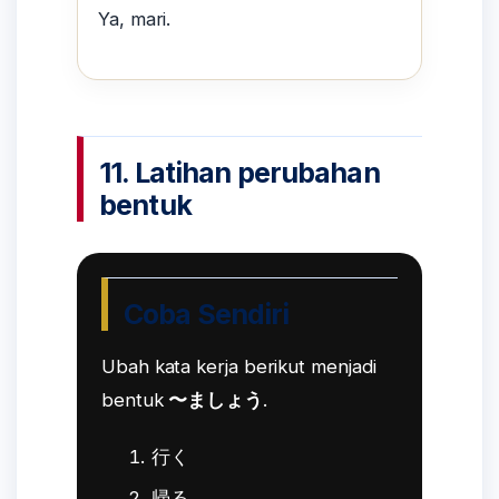
Ya, mari.
11. Latihan perubahan
bentuk
Coba Sendiri
Ubah kata kerja berikut menjadi
bentuk
〜ましょう
.
行く
帰る