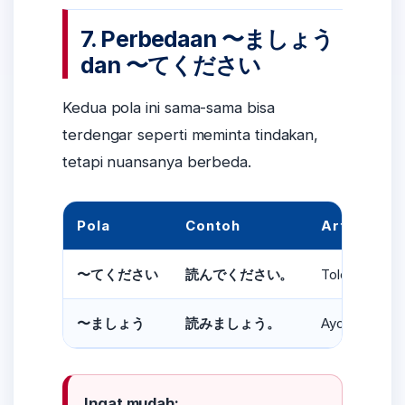
7. Perbedaan 〜ましょう
dan 〜てください
Kedua pola ini sama-sama bisa
terdengar seperti meminta tindakan,
tetapi nuansanya berbeda.
Pola
Contoh
Arti
Tolong baca.
〜てください
読んでください。
Ayo membac
〜ましょう
読みましょう。
Ingat mudah: