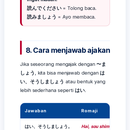
読んでください
= Tolong baca.
読みましょう
= Ayo membaca.
8. Cara menjawab ajakan
Jika seseorang mengajak dengan
〜ま
しょう
, kita bisa menjawab dengan
は
い、そうしましょう
atau bentuk yang
lebih sederhana seperti
はい
.
Jawaban
Romaji
Hai, sou shimashou.
はい、そうしましょう。