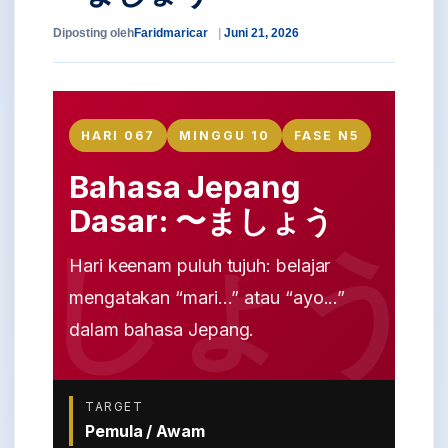
Diposting oleh
Faridmaricar
Juni 21, 2026
HARI 067
MINGGU 10
FASE N5
Bahasa Jepang
Dasar: 〜ましょう
Hari keenam puluh tujuh: belajar
mengatakan “mari...” atau “ayo...”
dalam bahasa Jepang.
TARGET
Pemula / Awam