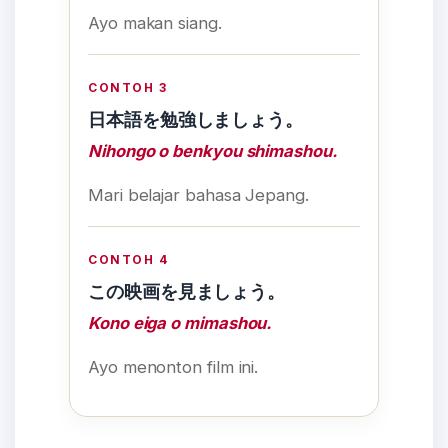
Ayo makan siang.
CONTOH 3
日本語を勉強しましょう。
Nihongo o benkyou shimashou.
Mari belajar bahasa Jepang.
CONTOH 4
この映画を見ましょう。
Kono eiga o mimashou.
Ayo menonton film ini.