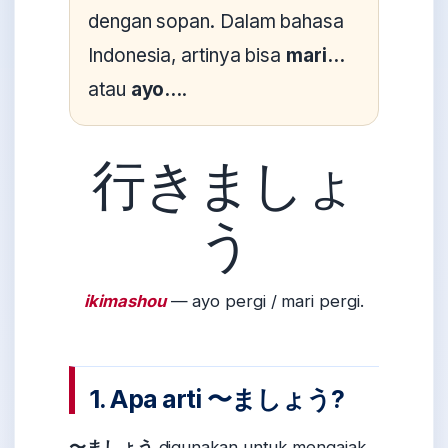
dengan sopan. Dalam bahasa
Indonesia, artinya bisa
mari...
atau
ayo...
.
行きましょ
う
ikimashou
— ayo pergi / mari pergi.
1. Apa arti 〜ましょう?
〜ましょう
digunakan untuk mengajak