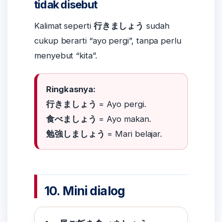
tidak disebut
Kalimat seperti
行きましょう
sudah
cukup berarti “ayo pergi”, tanpa perlu
menyebut “kita”.
Ringkasnya:
行きましょう
= Ayo pergi.
食べましょう
= Ayo makan.
勉強しましょう
= Mari belajar.
10. Mini dialog