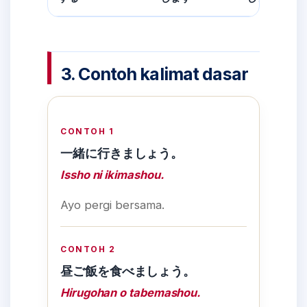
3. Contoh kalimat dasar
CONTOH 1
一緒に行きましょう。
Issho ni ikimashou.
Ayo pergi bersama.
CONTOH 2
昼ご飯を食べましょう。
Hirugohan o tabemashou.