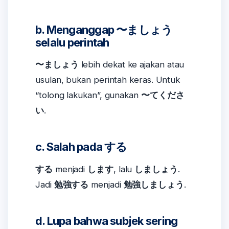
b. Menganggap 〜ましょう
selalu perintah
〜ましょう
lebih dekat ke ajakan atau
usulan, bukan perintah keras. Untuk
“tolong lakukan”, gunakan
〜てくださ
い
.
c. Salah pada する
する
menjadi
します
, lalu
しましょう
.
Jadi
勉強する
menjadi
勉強しましょう
.
d. Lupa bahwa subjek sering