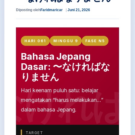
Diposting oleh
Faridmaricar
Juni 21, 2026
HARI 061
MINGGU 9
FASE N5
Bahasa Jepang
Dasar: 〜なければな
りません
Hari keenam puluh satu: belajar
mengatakan “harus melakukan...”
dalam bahasa Jepang.
TARGET