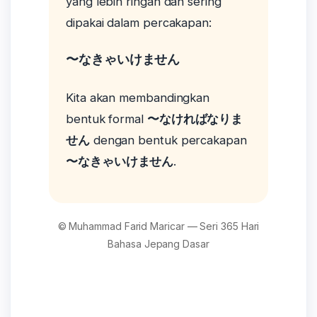
yang lebih ringan dan sering
dipakai dalam percakapan:
〜なきゃいけません
Kita akan membandingkan
bentuk formal
〜なければなりま
せん
dengan bentuk percakapan
〜なきゃいけません
.
© Muhammad Farid Maricar — Seri 365 Hari
Bahasa Jepang Dasar