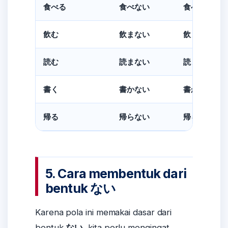
食べる
食べない
食べなけれ
飲む
飲まない
飲まなけれ
読む
読まない
読まなけれ
書く
書かない
書かなけれ
帰る
帰らない
帰らなけれ
5. Cara membentuk dari
bentuk ない
Karena pola ini memakai dasar dari
bentuk
ない
, kita perlu mengingat