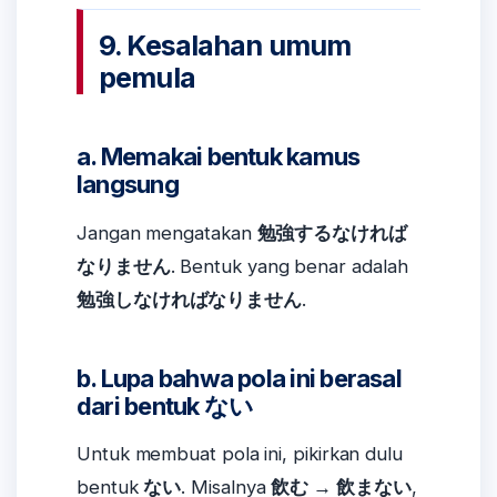
9. Kesalahan umum
pemula
a. Memakai bentuk kamus
langsung
Jangan mengatakan
勉強するなければ
なりません
. Bentuk yang benar adalah
勉強しなければなりません
.
b. Lupa bahwa pola ini berasal
dari bentuk ない
Untuk membuat pola ini, pikirkan dulu
bentuk
ない
. Misalnya
飲む → 飲まない
,