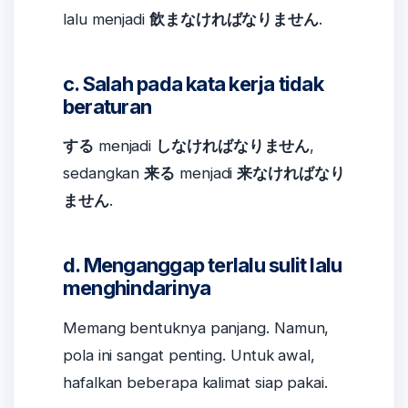
lalu menjadi
飲まなければなりません
.
c. Salah pada kata kerja tidak
beraturan
する
menjadi
しなければなりません
,
sedangkan
来る
menjadi
来なければなり
ません
.
d. Menganggap terlalu sulit lalu
menghindarinya
Memang bentuknya panjang. Namun,
pola ini sangat penting. Untuk awal,
hafalkan beberapa kalimat siap pakai.