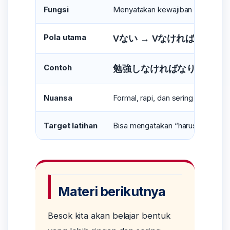
Fungsi
Menyatakan kewajiban atau sesua
Pola utama
Vない → Vなければなりま
Contoh
勉強しなければなりません
,
Nuansa
Formal, rapi, dan sering dipakai u
Target latihan
Bisa mengatakan “harus melakukan
Materi berikutnya
Besok kita akan belajar bentuk