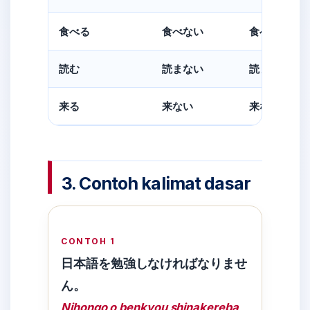
食べる
食べない
食べなけれ
読む
読まない
読まなけれ
来る
来ない
来なければ
3. Contoh kalimat dasar
CONTOH 1
日本語を勉強しなければなりませ
ん。
Nihongo o benkyou shinakereba