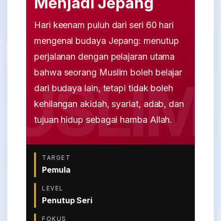
Menjadi Jepang
Hari keenam puluh dari seri 60 hari
mengenal budaya Jepang: menutup
perjalanan dengan pelajaran utama
bahwa seorang Muslim boleh belajar
dari budaya lain, tetapi tidak boleh
kehilangan akidah, syariat, adab, dan
tujuan hidup sebagai hamba Allah.
TARGET
Pemula
LEVEL
Penutup Seri
FOKUS