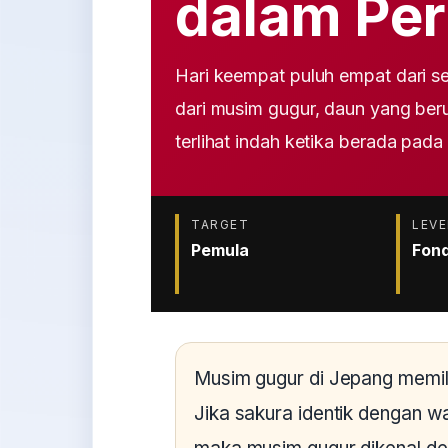
dalam Pe
Hari keempat puluh empat dari se
dari musim gugur, daun yang be
terlihat indah ketika berada pad
TARGET
LEVE
Pemula
Fond
Musim gugur di Jepang memili
Jika sakura identik dengan 