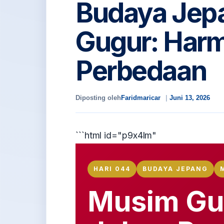
Budaya Jep
Gugur: Harm
Perbedaan
Diposting oleh
Faridmaricar
Juni 13, 2026
```html id="p9x4lm"
HARI 044
BUDAYA JEPANG
Musim Gu