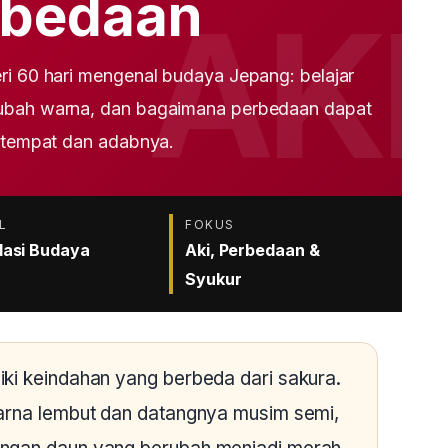
rbedaan
ri 60 hari mengenal budaya Jepang: belajar
rubah warna, dan bagaimana perbedaan dapat
a tempat dan adabnya.
L
FOKUS
asi Budaya
Aki, Perbedaan &
Syukur
ki keindahan yang berbeda dari sakura.
warna lembut dan datangnya musim semi,