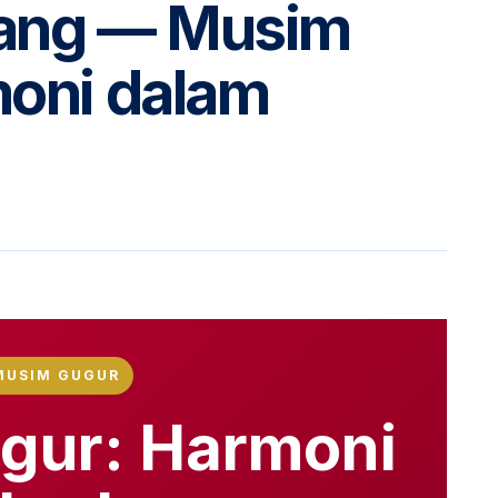
ang — Musim
oni dalam
MUSIM GUGUR
gur: Harmoni