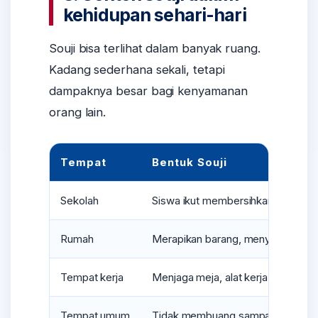
kehidupan sehari-hari
Souji bisa terlihat dalam banyak ruang.
Kadang sederhana sekali, tetapi
dampaknya besar bagi kenyamanan
orang lain.
Tempat
Bentuk Souji
Sekolah
Siswa ikut membersihkan kelas, lor
Rumah
Merapikan barang, menyapu, menc
Tempat kerja
Menjaga meja, alat kerja, dan ruan
Tempat umum
Tidak membuang sampah sembarang