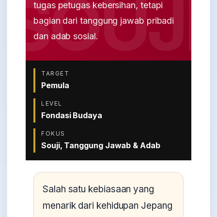
tugas petugas kebersihan, tetapi
bagian dari tanggung jawab pribadi
dan adab sosial.
TARGET
Pemula
LEVEL
Fondasi Budaya
FOKUS
Souji, Tanggung Jawab & Adab
Salah satu kebiasaan yang
menarik dari kehidupan Jepang