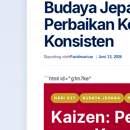
Budaya Jep
Perbaikan K
Konsisten
Diposting oleh
Faridmaricar
Juni 13, 2026
```html id="g1m7ke"
HARI 027
BUDAYA JEPANG
Kaizen: P