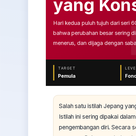
yang Kons
Hari kedua puluh tujuh dari seri 
bahwa perubahan besar sering dimu
menerus, dan dijaga dengan saba
TARGET
LEVE
Pemula
Fond
Salah satu istilah Jepang yan
Istilah ini sering dipakai dala
pengembangan diri. Secara se