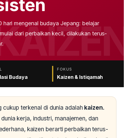
isten
60 hari mengenal budaya Jepang: belajar
lai dari perbaikan kecil, dilakukan terus-
r.
L
FOKUS
asi Budaya
Kaizen & Istiqamah
g cukup terkenal di dunia adalah
kaizen
.
m dunia kerja, industri, manajemen, dan
derhana, kaizen berarti perbaikan terus-