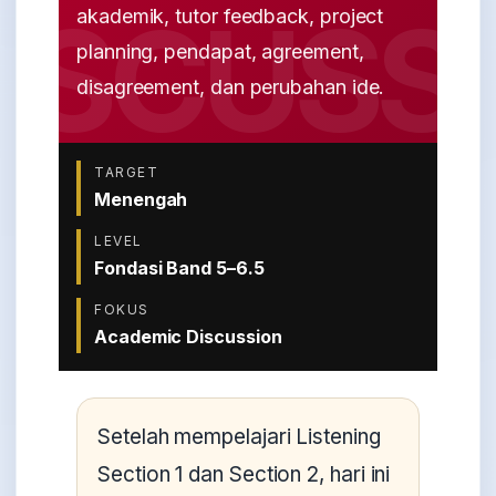
akademik, tutor feedback, project
planning, pendapat, agreement,
disagreement, dan perubahan ide.
TARGET
Menengah
LEVEL
Fondasi Band 5–6.5
FOKUS
Academic Discussion
Setelah mempelajari Listening
Section 1 dan Section 2, hari ini