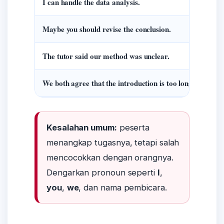
I can handle the data analysis.
Oran
Maybe you should revise the conclusion.
Oran
The tutor said our method was unclear.
Mas
We both agree that the introduction is too long.
Kese
Kesalahan umum:
peserta
menangkap tugasnya, tetapi salah
mencocokkan dengan orangnya.
Dengarkan pronoun seperti
I
,
you
,
we
, dan nama pembicara.