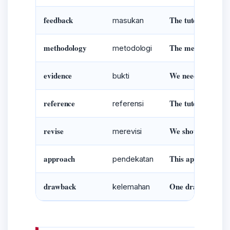
feedback
The tutor gave us 
masukan
methodology
The methodology n
metodologi
evidence
We need stronger 
bukti
reference
The tutor suggest
referensi
revise
We should revise t
merevisi
approach
This approach may
pendekatan
drawback
One drawback is th
kelemahan