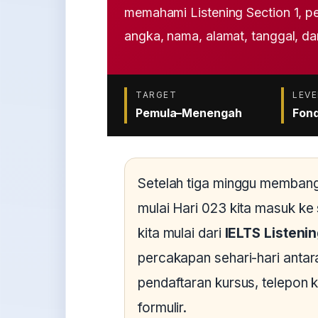
memahami Listening Section 1, pe
angka, nama, alamat, tanggal, dan
TARGET
LEVE
Pemula–Menengah
Fond
Setelah tiga minggu membang
mulai Hari 023 kita masuk ke sk
kita mulai dari
IELTS Listenin
percakapan sehari-hari antar
pendaftaran kursus, telepon 
formulir.