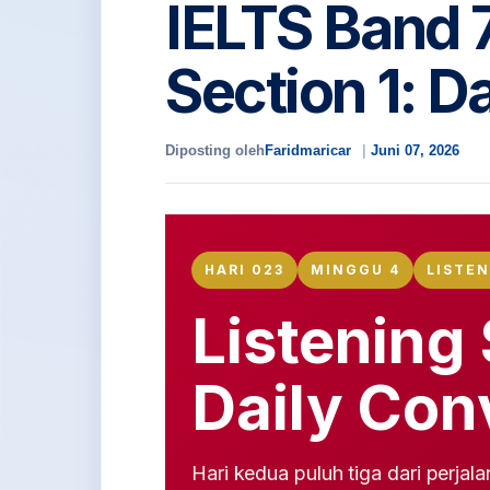
IELTS Band 
Section 1: D
Diposting oleh
Faridmaricar
Juni 07, 2026
HARI 023
MINGGU 4
LISTE
Listening 
Daily Con
Hari kedua puluh tiga dari perja