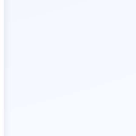
Contoh Jawaban Benar
ibrary
tudent card
Room 204
ain entrance hall