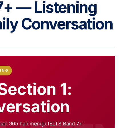
7+ — Listening
aily Conversation
NING
Section 1:
versation
lanan 365 hari menuju IELTS Band 7+: