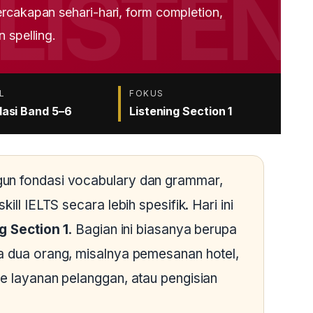
rcakapan sehari-hari, form completion,
 spelling.
L
FOKUS
asi Band 5–6
Listening Section 1
un fondasi vocabulary dan grammar,
ill IELTS secara lebih spesifik. Hari ini
g Section 1
. Bagian ini biasanya berupa
a dua orang, misalnya pemesanan hotel,
ke layanan pelanggan, atau pengisian