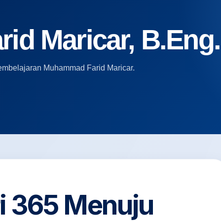
d Maricar, B.Eng.,
i pembelajaran Muhammad Farid Maricar.
ri 365 Menuju