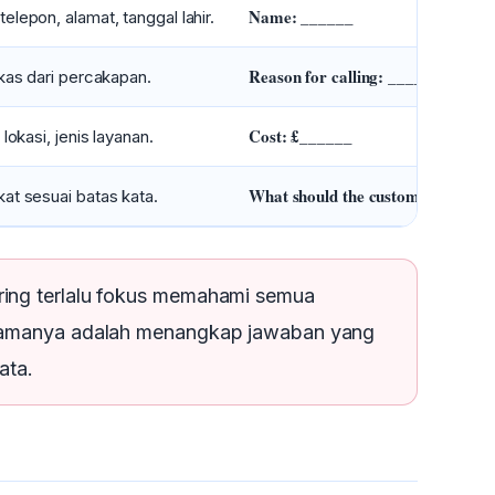
Name: ______
lepon, alamat, tanggal lahir.
Reason for calling: ______
gkas dari percakapan.
Cost: £______
lokasi, jenis layanan.
What should the customer bring?
at sesuai batas kata.
ring terlalu fokus memahami semua
tamanya adalah menangkap jawaban yang
ata.