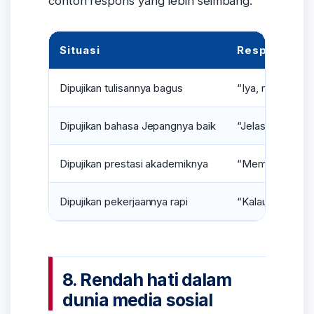
contoh respons yang lebih seimbang.
Situasi
Respons yan
Dipujikan tulisannya bagus
“Iya, memang sa
Dipujikan bahasa Jepangnya baik
“Jelas dong, sa
Dipujikan prestasi akademiknya
“Memang saya leb
Dipujikan pekerjaannya rapi
“Kalau saya mem
8. Rendah hati dalam
dunia media sosial