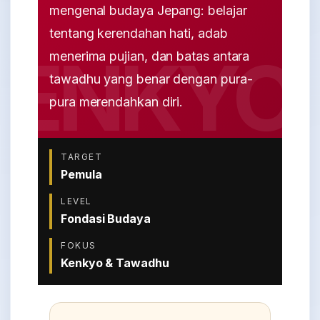
mengenal budaya Jepang: belajar
tentang kerendahan hati, adab
menerima pujian, dan batas antara
tawadhu yang benar dengan pura-
pura merendahkan diri.
TARGET
Pemula
LEVEL
Fondasi Budaya
FOKUS
Kenkyo & Tawadhu