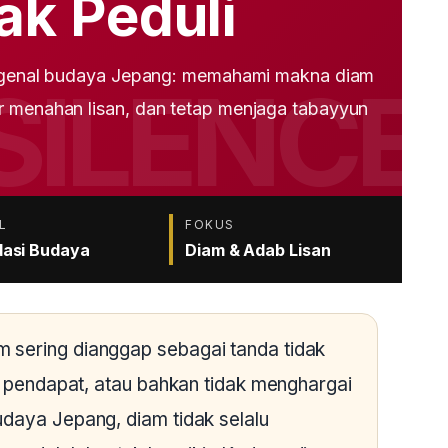
ak Peduli
mengenal budaya Jepang: memahami makna diam
r menahan lisan, dan tetap menjaga tabayyun
L
FOKUS
asi Budaya
Diam & Adab Lisan
 sering dianggap sebagai tanda tidak
ya pendapat, atau bahkan tidak menghargai
udaya Jepang, diam tidak selalu