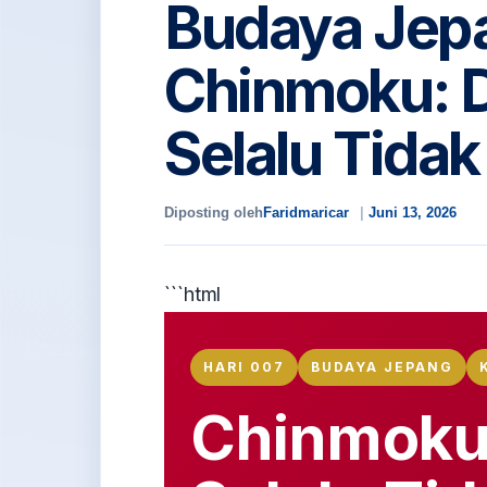
Budaya Jep
Chinmoku: 
Selalu Tidak
Diposting oleh
Faridmaricar
Juni 13, 2026
```html
HARI 007
BUDAYA JEPANG
Chinmoku