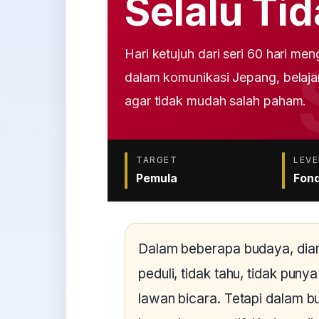
Selalu Tid
Hari ketujuh dari seri 60 hari 
dalam komunikasi Jepang, belaja
agar tidak mudah salah paham.
TARGET
LEVE
Pemula
Fond
Dalam beberapa budaya, diam
peduli, tidak tahu, tidak pun
lawan bicara. Tetapi dalam b