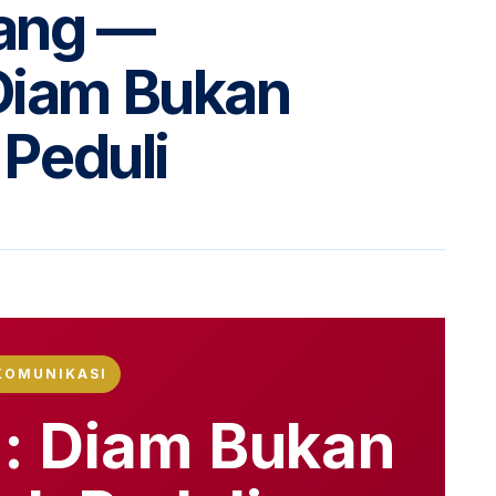
ang —
Diam Bukan
 Peduli
KOMUNIKASI
: Diam Bukan