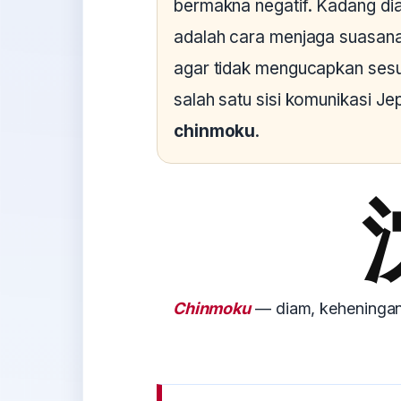
bermakna negatif. Kadang dia
adalah cara menjaga suasana
agar tidak mengucapkan sesu
salah satu sisi komunikasi Je
chinmoku
.
Chinmoku
— diam, keheningan, 