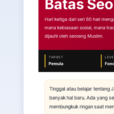
Batas Se
Hari ketiga dari seri 60 hari m
mana kebiasaan sosial, mana trad
dijauhi oleh seorang Muslim.
TARGET
LEVE
Pemula
Fond
Tinggal atau belajar tentan
banyak hal baru. Ada yang sek
membungkuk ringan saat meny