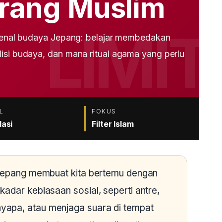
orang Muslim
engenal budaya Jepang: belajar membedakan
isi budaya, dan mana ritual agama yang perlu
L
FOKUS
asi
Filter Islam
g Jepang membuat kita bertemu dengan
adar kebiasaan sosial, seperti antre,
apa, atau menjaga suara di tempat