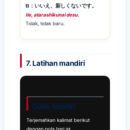
B：いいえ、新しくないです。
Iie, atarashikunai desu.
Tidak, tidak baru.
7. Latihan mandiri
Coba Sendiri
Terjemahkan kalimat berikut
dengan pola hari ini.