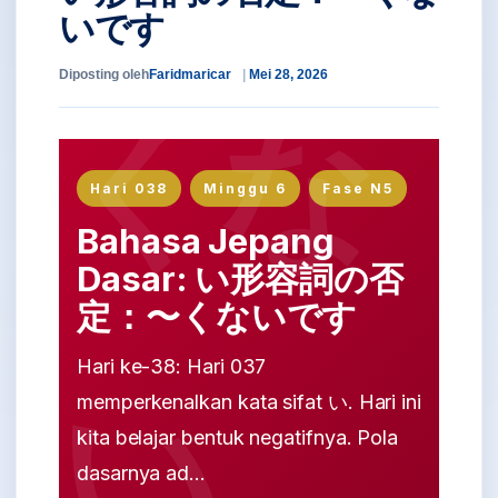
いです
Diposting oleh
Faridmaricar
Mei 28, 2026
Hari 038
Minggu 6
Fase N5
Bahasa Jepang
Dasar: い形容詞の否
定：〜くないです
Hari ke-38: Hari 037
memperkenalkan kata sifat い. Hari ini
kita belajar bentuk negatifnya. Pola
dasarnya ad...