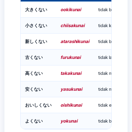
ookikunai
tidak besar
大きくない
chiisakunai
tidak kecil
小さくない
atarashikunai
tidak baru
新しくない
furukunai
tidak lama/tua
古くない
takakunai
tidak mahal/tingg
高くない
yasukunai
tidak murah
安くない
oishikunai
tidak enak
おいしくない
yokunai
tidak baik
よくない