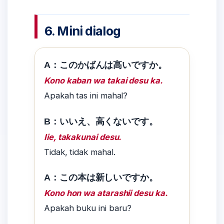
6. Mini dialog
A：このかばんは高いですか。
Kono kaban wa takai desu ka.
Apakah tas ini mahal?
B：いいえ、高くないです。
Iie, takakunai desu.
Tidak, tidak mahal.
A：この本は新しいですか。
Kono hon wa atarashii desu ka.
Apakah buku ini baru?