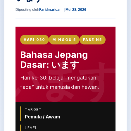
Diposting oleh
Faridmaricar
Mei 28, 2026
HARI 030
MINGGU 5
FASE N5
Bahasa Jepang
Dasar: います
Hari ke-30: belajar mengatakan
“ada” untuk manusia dan hewan.
TARGET
Pemula / Awam
LEVEL