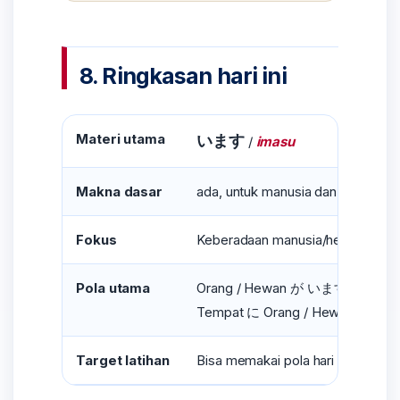
8. Ringkasan hari ini
Materi utama
います
/
imasu
Makna dasar
ada, untuk manusia dan hewan
Fokus
Keberadaan manusia/hewan
Pola utama
Orang / Hewan が います
Tempat に Orang / Hewan が い
Target latihan
Bisa memakai pola hari ini dalam