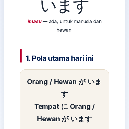
います
imasu
— ada, untuk manusia dan
hewan.
1. Pola utama hari ini
Orang / Hewan が いま
す
Tempat に Orang /
Hewan が います