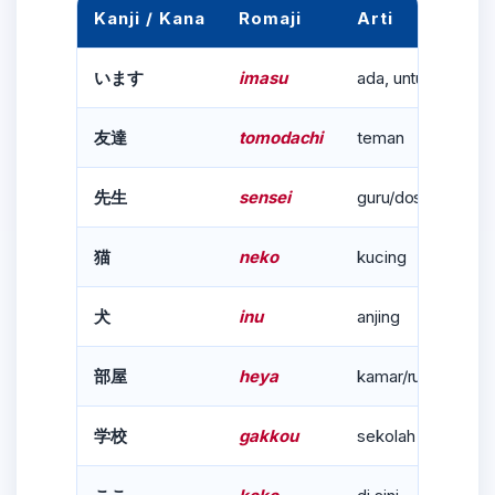
Kanji / Kana
Romaji
Arti
imasu
ada, untuk manus
います
tomodachi
teman
友達
sensei
guru/dosen
先生
neko
kucing
猫
inu
anjing
犬
heya
kamar/ruangan
部屋
gakkou
sekolah
学校