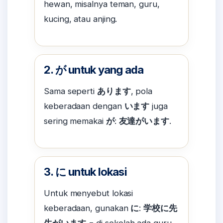
hewan, misalnya teman, guru,
kucing, atau anjing.
2. が untuk yang ada
Sama seperti
あります
, pola
keberadaan dengan
います
juga
sering memakai
が
:
友達がいます
.
3. に untuk lokasi
Untuk menyebut lokasi
keberadaan, gunakan
に
:
学校に先