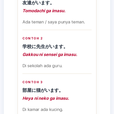
友達がいます。
Tomodachi ga imasu.
Ada teman / saya punya teman.
CONTOH 2
学校に先生がいます。
Gakkou ni sensei ga imasu.
Di sekolah ada guru.
CONTOH 3
部屋に猫がいます。
Heya ni neko ga imasu.
Di kamar ada kucing.