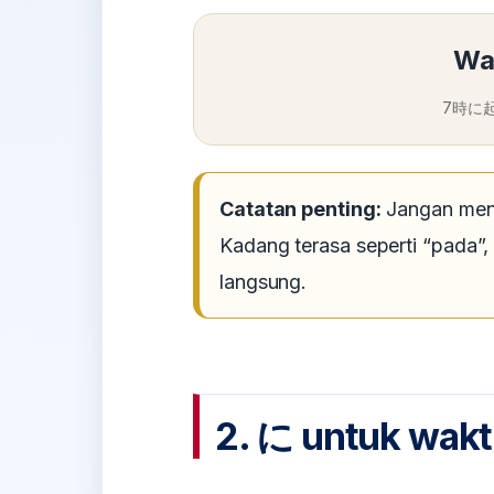
Wa
7時に起き
Catatan penting:
Jangan men
Kadang terasa seperti “pada”,
langsung.
2. に untuk wakt