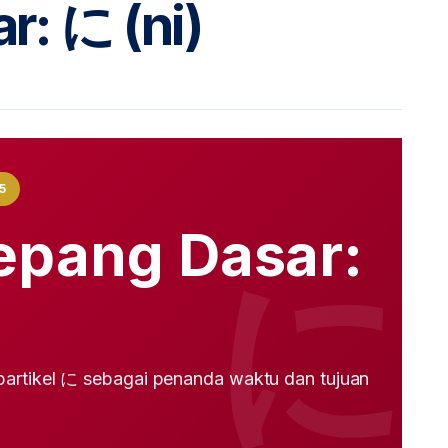
r: に (ni)
5
epang Dasar:
partikel に sebagai penanda waktu dan tujuan