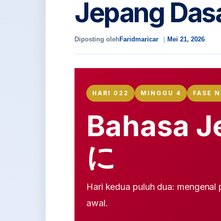
Jepang Dasa
Diposting oleh
Faridmaricar
Mei 21, 2026
HARI 022
MINGGU 4
FASE N
Bahasa J
に
Hari kedua puluh dua: mengenal 
awal.