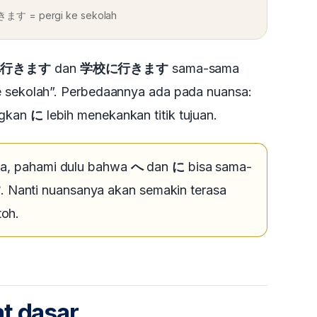
す = pergi ke sekolah
へ行きます
dan
学校に行きます
sama-sama
e sekolah”. Perbedaannya ada pada nuansa:
ngkan
に
lebih menekankan titik tujuan.
a, pahami dulu bahwa
へ
dan
に
bisa sama-
す
. Nanti nuansanya akan semakin terasa
oh.
t dasar