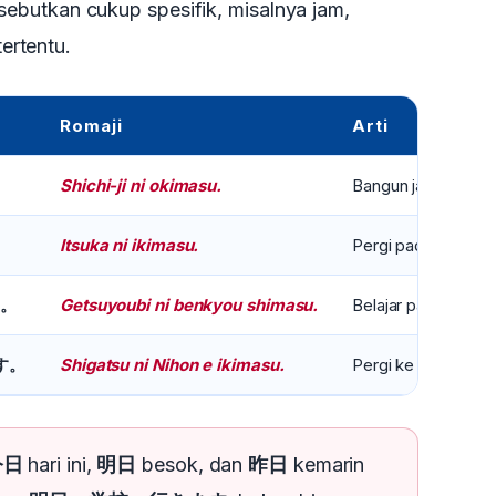
sebutkan cukup spesifik, misalnya jam,
tertentu.
Romaji
Arti
Shichi-ji ni okimasu.
Bangun jam 7.
Itsuka ni ikimasu.
Pergi pada tanggal 
Getsuyoubi ni benkyou shimasu.
Belajar pada hari Se
す。
Shigatsu ni Nihon e ikimasu.
Pergi ke Jepang pad
す。
今日
hari ini,
明日
besok, dan
昨日
kemarin