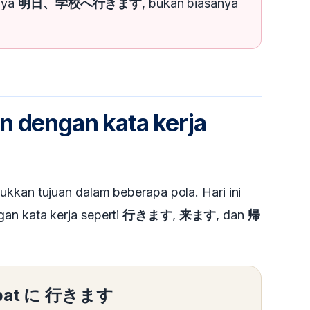
nya
明日、学校へ行きます
, bukan biasanya
n dengan kata kerja
ukkan tujuan dalam beberapa pola. Hari ini
an kata kerja seperti
行きます
,
来ます
, dan
帰
pat に 行きます