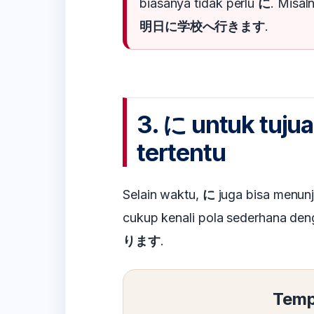
biasanya tidak perlu
に
. Misal
明日に学校へ行きます
.
3. に untuk tujua
tertentu
Selain waktu,
に
juga bisa menunj
cukup kenali pola sederhana deng
ります
.
Tem