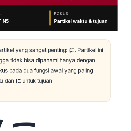
L
FOKUS
T N5
Partikel waktu & tujuan
artikel yang sangat penting:
に
. Partikel ini
gga tidak bisa dipahami hanya dengan
 fokus pada dua fungsi awal yang paling
tu dan
に
untuk tujuan