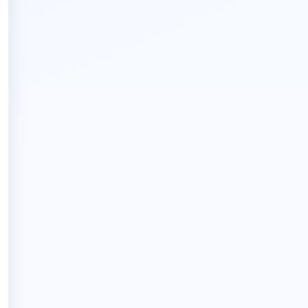
5.
nin.
a bulan April.