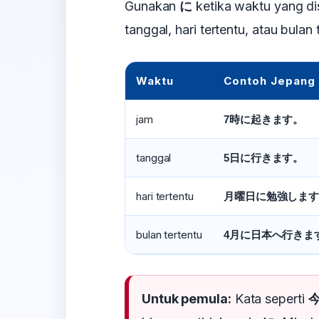
Gunakan
に
ketika waktu yang di
tanggal, hari tertentu, atau bulan 
Waktu
Contoh Jepang
jam
7時に起きます。
tanggal
5日に行きます。
hari tertentu
月曜日に勉強しま
bulan tertentu
4月に日本へ行きま
Untuk pemula:
Kata seperti