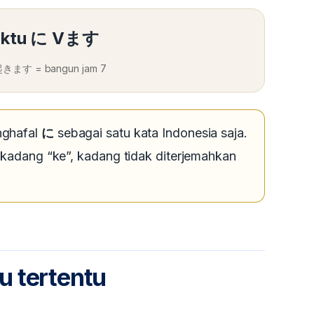
ktu に Vます
ます = bangun jam 7
ghafal
に
sebagai satu kata Indonesia saja.
 kadang “ke”, kadang tidak diterjemahkan
u tertentu