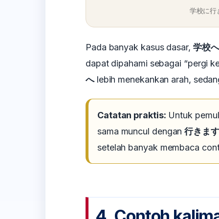
学校に行きま
Pada banyak kasus dasar,
学校
dapat dipahami sebagai “pergi k
へ
lebih menekankan arah, seda
Catatan praktis:
Untuk pemul
sama muncul dengan
行きま
setelah banyak membaca cont
4. Contoh kalima