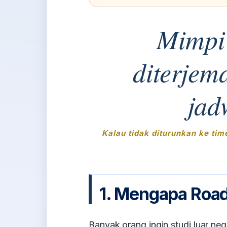
Mimpi 
diterjem
jad
Kalau tidak diturunkan ke tim
1. Mengapa Road
Banyak orang ingin studi luar nege