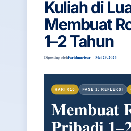
Kuliah di Lu
Membuat Ro
1–2 Tahun
Diposting oleh
Faridmaricar
Mei 29, 2026
HARI 010
FASE 1: REFLEKSI
Membuat 
Pribadi 1–