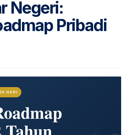
ar Negeri:
admap Pribadi
60 HARI
Roadmap
2 Tahun