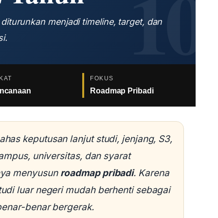
 diturunkan menjadi timeline, target, dan
i.
KAT
FOKUS
encanaan
Roadmap Pribadi
has keputusan lanjut studi, jenjang, S3,
kampus, universitas, dan syarat
tnya menyusun
roadmap pribadi
. Karena
udi luar negeri mudah berhenti sebagai
 benar-benar bergerak.